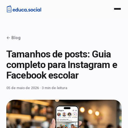
Recursos
← Blog
Planos
Tamanhos de posts: Guia
Histórias
completo para Instagram e
Perguntas
Facebook escolar
Blog
05 de maio de 2026
· 3 min de leitura
Entrar
Começar grátis