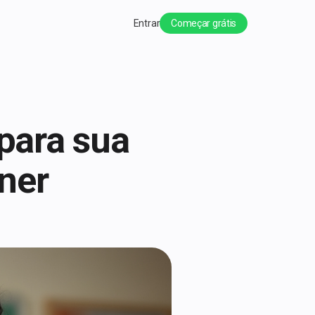
Entrar
Começar grátis
 para sua
ner