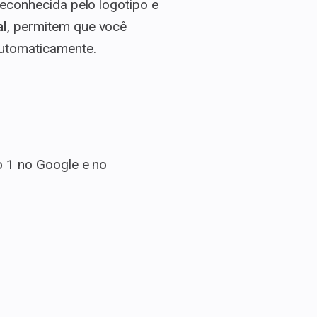
econhecida pelo logotipo e
al
, permitem que você
automaticamente.
o 1 no Google e no